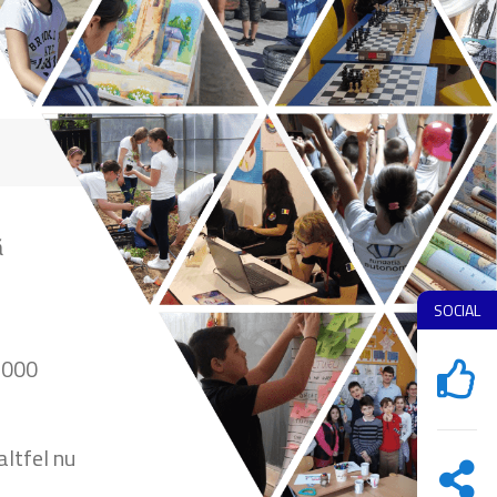
ă
SOCIAL
0.000
altfel nu