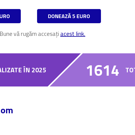
EURO
DONEAZĂ 5 EURO
 Bune vă rugăm accesați
acest link.
1614
LIZATE ÎN 2025
TO
onom