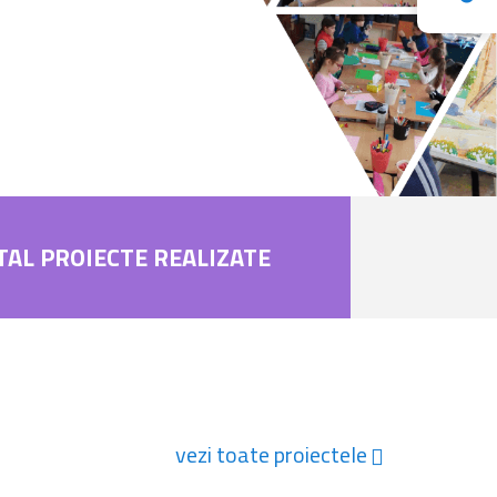
TAL PROIECTE REALIZATE
vezi toate proiectele