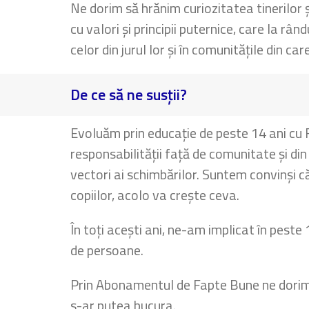
Ne dorim să hrănim curiozitatea tinerilor 
cu valori și principii puternice, care la rân
celor din jurul lor și în comunitățile din car
De ce să ne susții?
Evoluăm prin educație de peste 14 ani cu
responsabilității față de comunitate și di
vectori ai schimbărilor. Suntem convinși că
copiilor, acolo va crește ceva.
În toți acești ani, ne-am implicat în pest
de persoane.
Prin Abonamentul de Fapte Bune ne dorim s
s-ar putea bucura.