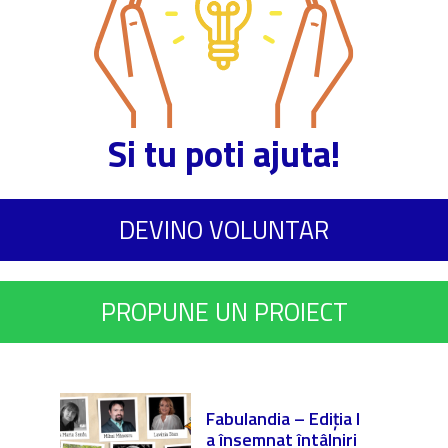
Si tu poti ajuta!
DEVINO VOLUNTAR
PROPUNE UN PROIECT
 |
Fabulandia – Ediția I
lă nr.
a însemnat întâlniri