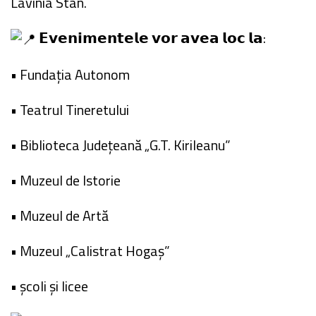
Lavinia Stan.
𝗘𝘃𝗲𝗻𝗶𝗺𝗲𝗻𝘁𝗲𝗹𝗲 𝘃𝗼𝗿 𝗮𝘃𝗲𝗮 𝗹𝗼𝗰 𝗹𝗮:
• Fundația Autonom
• Teatrul Tineretului
• Biblioteca Județeană „G.T. Kirileanu”
• Muzeul de Istorie
• Muzeul de Artă
• Muzeul „Calistrat Hogaș”
• școli și licee