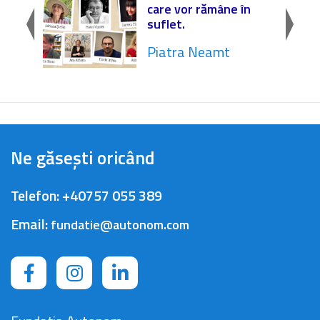
Școala
care vor rămâne în
o ...
suflet.
Piatra Neamt
Ne găsești oricând
Telefon:
+40757 055 389
Email:
fundatie@autonom.com