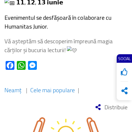
𝟭𝟭, 𝟭𝟮, 𝟭𝟯 𝗶𝘂𝗻𝗶𝗲
Evenimentul se desfășoară în colaborare cu
Humanitas Junior
.
Vă așteptăm să descoperim împreună magia
cărților și bucuria lecturii!
SOCIAL
Facebook
WhatsApp
Messenger
Neamț
|
Cele mai populare
|
Distribuie