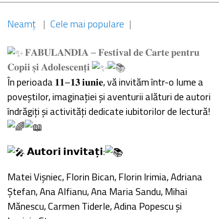
Neamț
|
Cele mai populare
|
𝐅𝐀𝐁𝐔𝐋𝐀𝐍𝐃𝐈𝐀 – 𝐅𝐞𝐬𝐭𝐢𝐯𝐚𝐥 𝐝𝐞 𝐂𝐚𝐫𝐭𝐞 𝐩𝐞𝐧𝐭𝐫𝐮
𝐂𝐨𝐩𝐢𝐢 𝐬̦𝐢 𝐀𝐝𝐨𝐥𝐞𝐬𝐜𝐞𝐧𝐭̦𝐢
În perioada 𝟏𝟏–𝟏𝟑 𝐢𝐮𝐧𝐢𝐞, vă invităm într-o lume a
poveștilor, imaginației și aventurii alături de autori
îndrăgiți și activități dedicate iubitorilor de lectură!
𝗔𝘂𝘁𝗼𝗿𝗶 𝗶𝗻𝘃𝗶𝘁𝗮𝘁̦𝗶:
Matei Vișniec, Florin Bican, Florin Irimia, Adriana
Ștefan, Ana Alfianu, Ana Maria Sandu, Mihai
Mănescu, Carmen Tiderle, Adina Popescu și