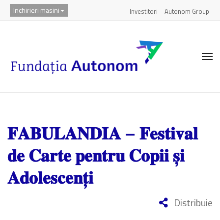
Inchirieri masini
Investitori
Autonom Group
𝐅𝐀𝐁𝐔𝐋𝐀𝐍𝐃𝐈𝐀 – 𝐅𝐞𝐬𝐭𝐢𝐯𝐚𝐥
𝐝𝐞 𝐂𝐚𝐫𝐭𝐞 𝐩𝐞𝐧𝐭𝐫𝐮 𝐂𝐨𝐩𝐢𝐢 𝐬̦𝐢
𝐀𝐝𝐨𝐥𝐞𝐬𝐜𝐞𝐧𝐭̦𝐢
Distribuie