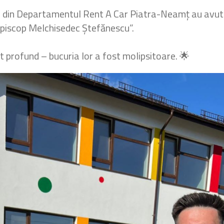
i” din Departamentul Rent A Car Piatra-Neamț au avut
 „Episcop Melchisedec Ștefănescu”.
at profund – bucuria lor a fost molipsitoare. 🌟