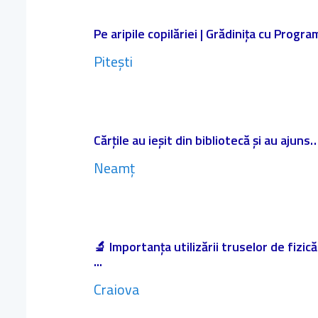
Pe aripile copilăriei | Grădinița cu Progr
Pitești
Cărțile au ieșit din bibliotecă și au ajuns…
Neamț
🔬 Importanța utilizării truselor de fizic
...
Craiova