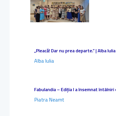
„Pleacă! Dar nu prea departe.” | Alba Iulia
Alba Iulia
Fabulandia – Ediția I a însemnat întâlniri
Piatra Neamt