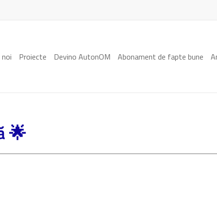
 noi
Proiecte
Devino AutonOM
Abonament de fapte bune
A
ă 🌟