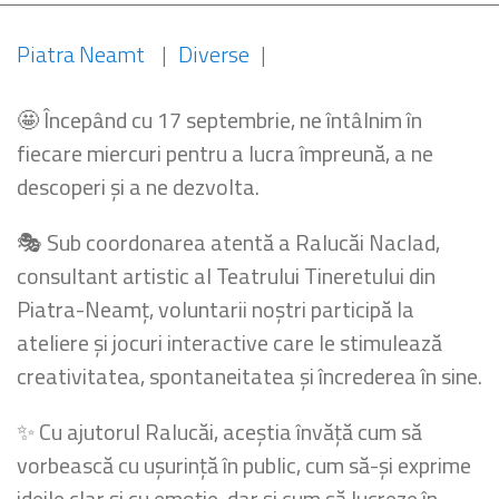
Piatra Neamt
|
Diverse
|
🤩 Începând cu 17 septembrie, ne întâlnim în
fiecare miercuri pentru a lucra împreună, a ne
descoperi și a ne dezvolta.
🎭 Sub coordonarea atentă a Ralucăi Naclad,
consultant artistic al Teatrului Tineretului din
Piatra-Neamț, voluntarii noștri participă la
ateliere și jocuri interactive care le stimulează
creativitatea, spontaneitatea și încrederea în sine.
✨ Cu ajutorul Ralucăi, aceștia învăță cum să
vorbească cu ușurință în public, cum să-și exprime
ideile clar și cu emoție, dar și cum să lucreze în