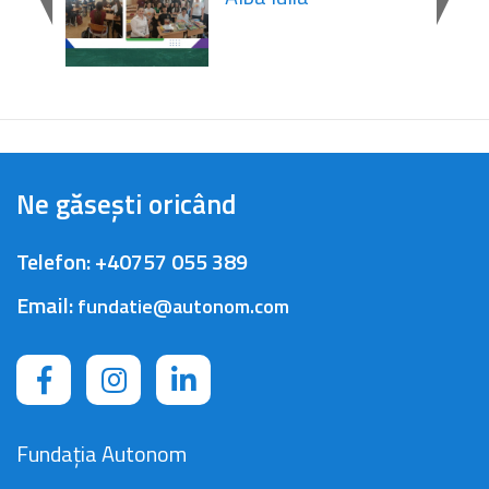
Ne găsești oricând
Telefon:
+40757 055 389
Email:
fundatie@autonom.com
Fundația Autonom