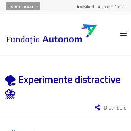
Inchirieri masini
Investitori
Autonom Group
🌪 Experimente distractive
⛈️
Distribuie