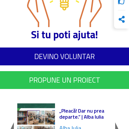
Si tu poti ajuta!
DEVINO VOLUNTAR
PROPUNE UN PROIECT
r
„Pleacă! Dar nu prea
departe.” | Alba Iulia
Alba Iulia