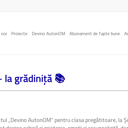
 noi
Proiecte
Devino AutonOM
Abonament de fapte bune
A
la grădiniță 📚
ectul „Devino AutonOM” pentru clasa pregătitoare, la 
ățat despre echipă și prietenie, emoții și recunoștință, d