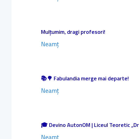
Mulțumim, dragi profesori!
Neamț
📚🌳 Fabulandia merge mai departe!
Neamț
🎓 Devino AutonOM | Liceul Teoretic „Dr.
Neamț