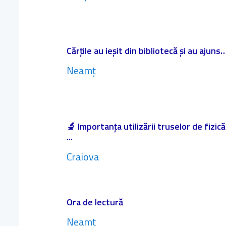
Cărțile au ieșit din bibliotecă și au ajuns…
Neamț
🔬 Importanța utilizării truselor de fizic
...
Craiova
Ora de lectură
Neamț