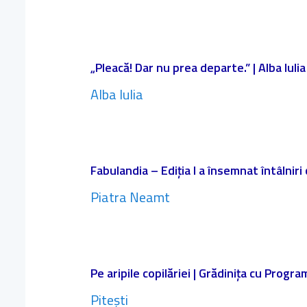
„Pleacă! Dar nu prea departe.” | Alba Iulia
Alba Iulia
Fabulandia – Ediția I a însemnat întâlniri
Piatra Neamt
Pe aripile copilăriei | Grădinița cu Progr
Pitești