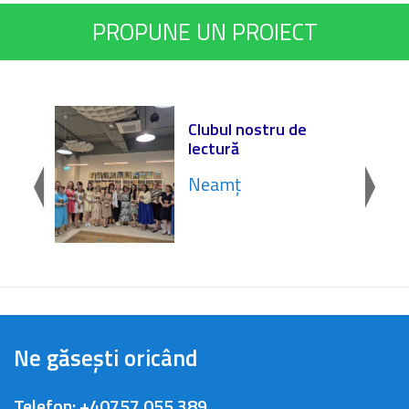
PROPUNE UN PROIECT
onOM
Clubul nostru de
 „Dr.
lectură
Neamț
Ne găsești oricând
Telefon:
+40757 055 389