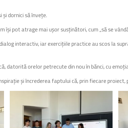
 și dornici să învețe.
um își pot atrage mai ușor susținători, cum „să se vând
ialog interactiv, iar exercițiile practice au scos la su
ă, datorită orelor petrecute din nou în bănci, cu emoția 
inspirație și încrederea faptului că, prin fiecare proiec