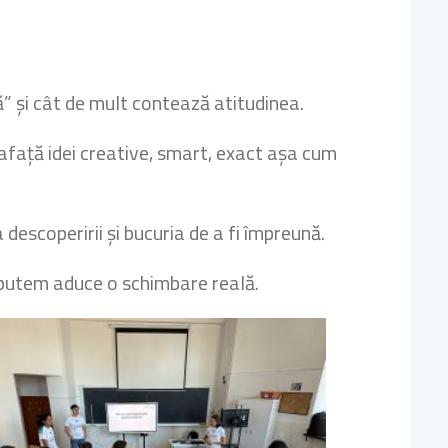
ă” și cât de mult contează atitudinea.
prafață idei creative, smart, exact așa cum
descoperirii și bucuria de a fi împreună.
t, putem aduce o schimbare reală.