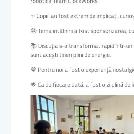
robotică Team ClockWorks.
✨ Copiii au fost extrem de implicați, curioși
🤩 Tema întâlnirii a fost sponsorizarea, c
📚 Discuția s-a transformat rapid într-un d
sunt acești tineri plini de energie.
💙 Pentru noi a fost o experiență nostalgic
🌟 Ca de fiecare dată, a fost o zi plină de 