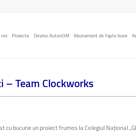
 noi
Proiecte
Devino AutonOM
Abonament de fapte bune
A
ți – Team Clockworks
at cu bucurie un proiect frumos la Colegiul Național „G