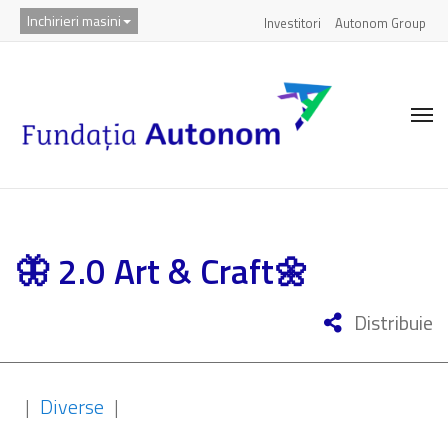
Inchirieri masini
Investitori
Autonom Group
🦋 2.0 Art & Craft🌼
Distribuie
|
Diverse
|