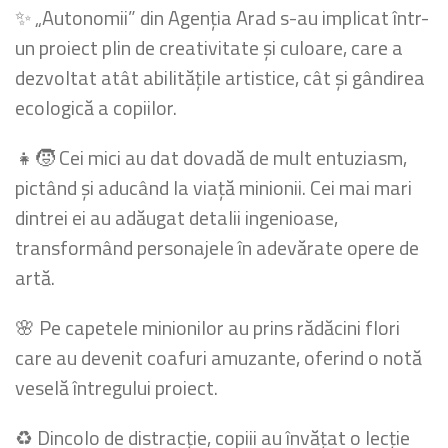
✨ „Autonomii” din Agenția Arad s-au implicat într-
un proiect plin de creativitate și culoare, care a
dezvoltat atât abilitățile artistice, cât și gândirea
ecologică a copiilor.
👧🧒 Cei mici au dat dovadă de mult entuziasm,
pictând și aducând la viață minionii. Cei mai mari
dintrei ei au adăugat detalii ingenioase,
transformând personajele în adevărate opere de
artă.
🌸 Pe capetele minionilor au prins rădăcini flori
care au devenit coafuri amuzante, oferind o notă
veselă întregului proiect.
♻️ Dincolo de distracție, copiii au învățat o lecție