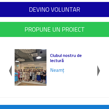
DEVINO VOLUNTAR
PROPUNE UN PROIECT
onOM
Clubul nostru de
 „Dr.
lectură
Neamț