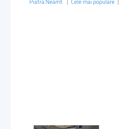
Piatra Neamt
|
Cele mai populare
|