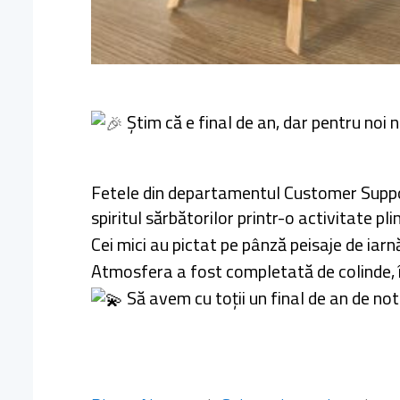
Știm că e final de an, dar pentru noi n
Fetele din departamentul Customer Support,
spiritul sărbătorilor printr-o activitate pl
Cei mici au pictat pe pânză peisaje de iar
Atmosfera a fost completată de colinde, î
Să avem cu toții un final de an de no