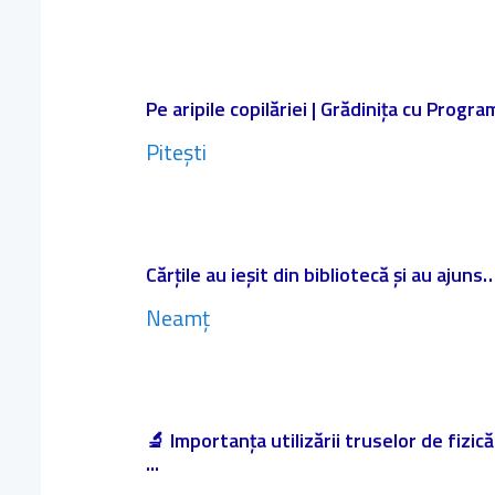
Pe aripile copilăriei | Grădinița cu Progr
Pitești
Cărțile au ieșit din bibliotecă și au ajuns…
Neamț
🔬 Importanța utilizării truselor de fizic
...