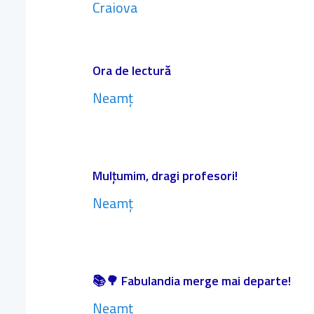
Craiova
Ora de lectură
Neamț
Mulțumim, dragi profesori!
Neamț
📚🌳 Fabulandia merge mai departe!
Neamț