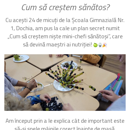
Cum să creștem sănătos?
Cu acești 24 de micuți de la Școala Gimnazială Nr.
1, Dochia, am pus la cale un plan secret numit
„Cum să creștem niște mini-chefi sănătoși”, care
să devină maeștri ai nutriției!
Am început prin a le explica cât de important este
să-și spele mâinile corect înainte de masă,