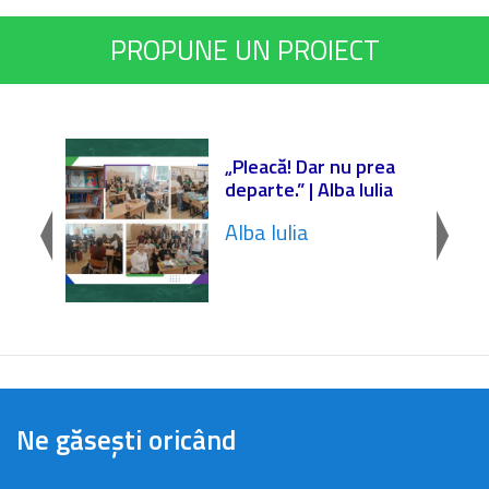
PROPUNE UN PROIECT
r
„Pleacă! Dar nu prea
departe.” | Alba Iulia
Alba Iulia
Ne găsești oricând