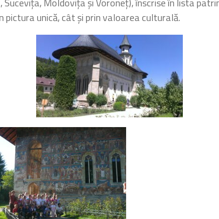
Sucevița, Moldovița și Voroneț), înscrise în lista patr
n pictura unică, cât și prin valoarea culturală.