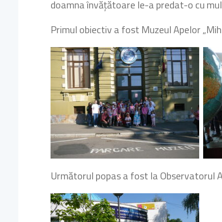
doamna învățătoare le-a predat-o cu mult
Primul obiectiv a fost Muzeul Apelor „Mihai
Următorul popas a fost la Observatorul As