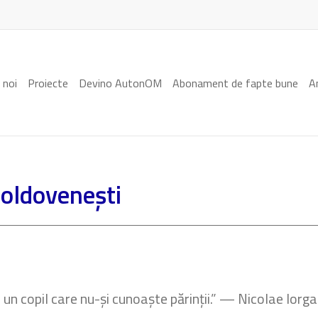
 noi
Proiecte
Devino AutonOM
Abonament de fapte bune
A
moldovenești
un copil care nu-și cunoaște părinții.” — Nicolae Iorga