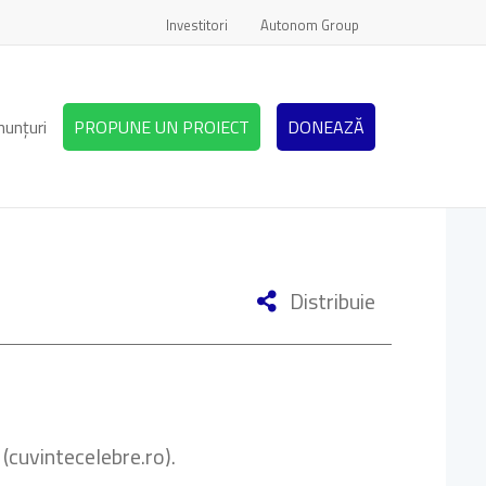
Investitori
Autonom Group
nunțuri
PROPUNE UN PROIECT
DONEAZĂ
Distribuie
 (cuvintecelebre.ro).