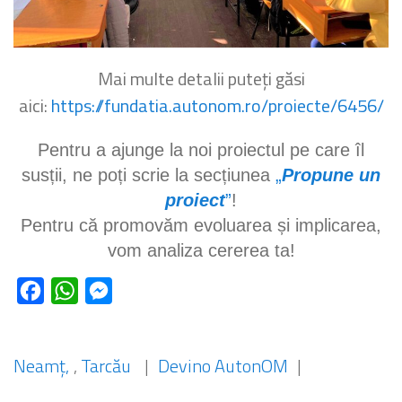
Mai multe detalii puteți găsi
aici:
https://fundatia.autonom.ro/proiecte/6456/
Pentru a ajunge la noi proiectul pe care îl
susții, ne poți scrie la secțiunea
„
Propune un
proiect
”
!
Pentru că promovăm evoluarea și implicarea,
vom analiza cererea ta!
Facebook
WhatsApp
Messenger
Neamț
,
Tarcău
|
Devino AutonOM
|