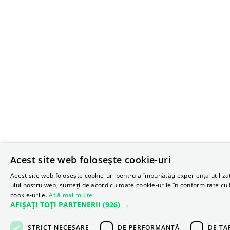
Acest site web folosește cookie-uri
Acest site web folosește cookie-uri pentru a îmbunătăți experiența utilizato
ului nostru web, sunteți de acord cu toate cookie-urile în conformitate cu 
cookie-urile.
Află mai multe
AFIȘAȚI TOȚI PARTENERII
(926) →
STRICT NECESARE
DE PERFORMANȚĂ
DE TA