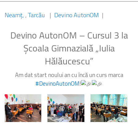
Neamț
,
Tarcău
|
Devino AutonOM
|
Devino AutonOM – Cursul 3 la
Școala Gimnazială „Iulia
Hălăucescu”
Am dat start noului an cu încă un curs marca
#DevinoAutonOM
!