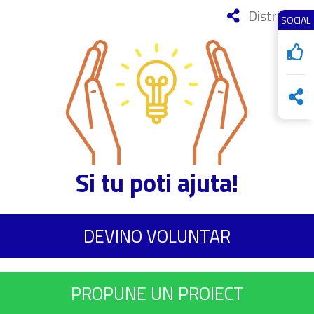
Distribuie
SOCIAL
Si tu poti ajuta!
DEVINO VOLUNTAR
PROPUNE UN PROIECT