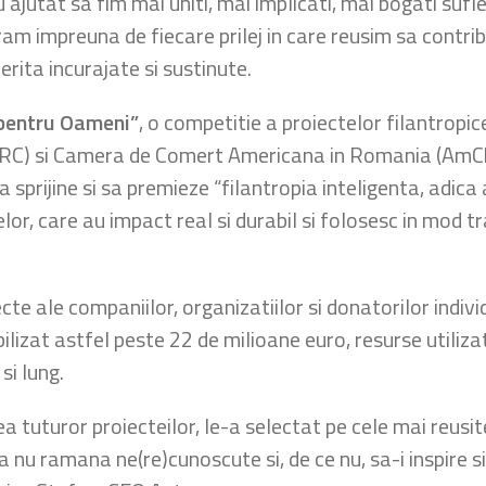
 ajutat sa fim mai uniti, mai implicati, mai bogati sufl
ucuram impreuna de fiecare prilej in care reusim sa contri
rita incurajate si sustinute.
pentru Oameni”
, o competitie a proiectelor filantropi
RC) si Camera de Comert Americana in Romania (AmCh
a sprijine si sa premieze “filantropia inteligenta, adica
lor, care au impact real si durabil si folosesc in mod 
te ale companiilor, organizatiilor si donatorilor indi
bilizat astfel peste 22 de milioane euro, resurse utiliz
si lung.
a tuturor proiecteilor, le-a selectat pe cele mai reusite
a nu ramana ne(re)cunoscute si, de ce nu, sa-i inspire si