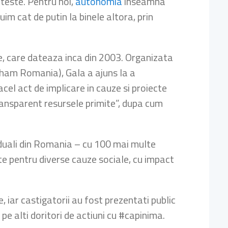
eteste. Pentru noi,
autonomia
inseamna
buim cat de putin la binele altora, prin
ce, care dateaza inca din 2003. Organizata
am Romania), Gala a ajuns la a
 acel act de implicare in cauze si proiecte
transparent resursele primite”, dupa cum
viduali din Romania – cu 100 mai multe
ate pentru diverse cauze sociale, cu impact
, iar castigatorii au fost prezentati public
 pe alti doritori de actiuni cu #capinima.