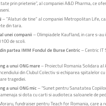
ate prin prietenie”, al companiei A&D Pharma, ce ofer
useni.
N
– ”Alaturi de tine” al companiei Metropolitan Life, ca
te din tara.
al unei companii
– Olimpiadele Kaufland, in care s-au i
1100 de scoli.
 din partea IMM Fondul de Burse Centric
– Centric IT 
ing a unui ONG mare
– Proiectul Romania Solidara al A
 incendiului din Clubul Colectiv si echiparea spitalelor
re tragediei.
ing a unui ONG mic
– “Sunet pentru Sanatatea Copiilor”
 amenaja si dota cu carti si audioteca saloanele de pedia
oraru, fundraiser pentru Teach for Romania, care a re