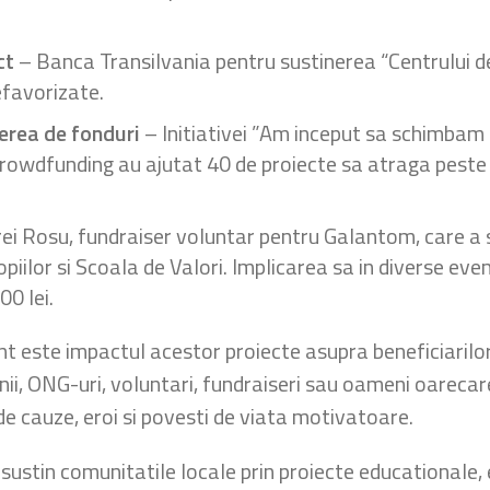
ct
– Banca Transilvania pentru sustinerea “Centrului de 
efavorizate.
gerea de fonduri
– Initiativei ”Am inceput sa schimbam 
e crowdfunding au ajutat 40 de proiecte sa atraga peste 
rei Rosu, fundraiser voluntar pentru Galantom, care 
ilor si Scoala de Valori. Implicarea sa in diverse ev
00 lei.
 este impactul acestor proiecte asupra beneficiarilor s
ii, ONG-uri, voluntari, fundraiseri sau oameni oarecare,
e cauze, eroi si povesti de viata motivatoare.
sustin comunitatile locale prin proiecte educationale, e