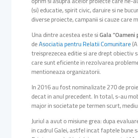
oprim si asupra acelor proiecte care ne-au
(si) educatie, spirit civic, daruire si ne b
diverse proiecte, campanii si cauze care me
Una dintre acestea este si
Gala “Oameni 
de
Asociatia pentru Relatii Comunitare
(A
treisprezecea editie si are drept obiectiv s
care sunt eficiente in rezolvarea probleme
mentioneaza organizatorii.
In 2016 au fost nominalizate 270 de proiec
decat in anul precedent. In total, s-au mo
major in societate pe termen scurt, mediu 
Juriul a avut o misiune grea: dupa evaluare
in cadrul Galei, astfel incat faptele bune s