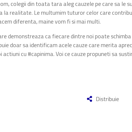
om, colegii din toata tara aleg cauzele pe care sa le s
 la realitate. Le multumim tuturor celor care contribu
acem diferenta, maine vom fi si mai multi.
 care demonstreaza ca fiecare dintre noi poate schimba
uie doar sa identificam acele cauze care merita apreci
 noi actiuni cu #capinima. Voi ce cauze propuneti sa s
Distribuie