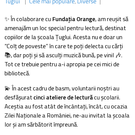
Tuglui
|
Cele mai populare
,
Diverse
|
✨ În colaborare cu
Fundația Orange
, am reușit să
amenajăm un loc special pentru lectură, destinat
copiilor de la școala Țuglui. Acesta nu e doar un
“Colț de poveste” în care te poți delecta cu cărți
📚, dar poți și să asculți muzică bună, pe vinil 🎶.
Tot ce trebuie pentru a-i apropia pe cei mici de
bibliotecă.
💫 În acest cadru de basm, voluntarii noștri au
desfășurat
cinci ateliere de lectură
cu școlarii.
Aceștia au fost atât de încântați, încât, cu ocazia
Zilei Naționale a României, ne-au invitat la școala
lor și am sărbătorit împreună.