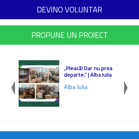
DEVINO VOLUNTAR
PROPUNE UN PROIECT
r
„Pleacă! Dar nu prea
departe.” | Alba Iulia
Alba Iulia