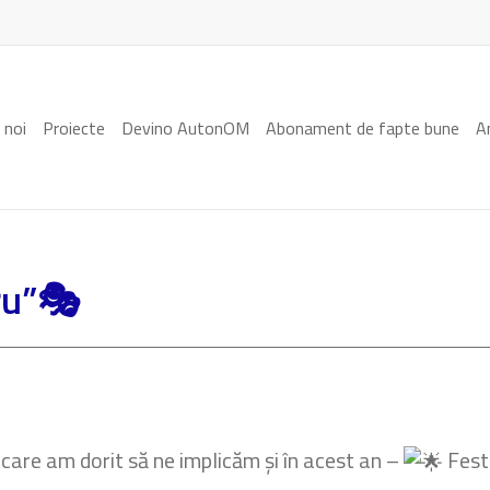
 noi
Proiecte
Devino AutonOM
Abonament de fapte bune
A
ru”🎭
n care am dorit să ne implicăm și în acest an –
Fest