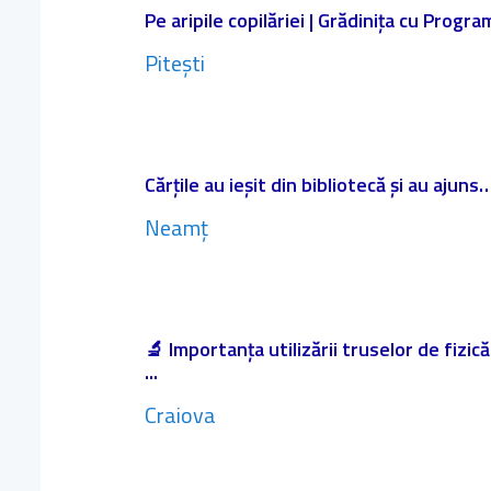
Pe aripile copilăriei | Grădinița cu Progr
Pitești
Cărțile au ieșit din bibliotecă și au ajuns…
Neamț
🔬 Importanța utilizării truselor de fizic
...
Craiova