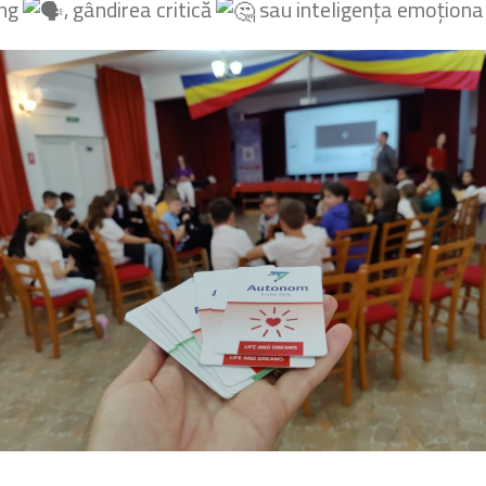
ing
, gândirea critică
sau inteligența emoționa