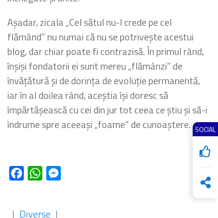
Așadar, zicala „Cel sătul nu-l crede pe cel
flămând” nu numai că nu se potrivește acestui
blog, dar chiar poate fi contrazisă. În primul rând,
înșiși fondatorii ei sunt mereu „flămânzi” de
învățătură și de dorința de evoluție permanentă,
iar în al doilea rând, aceștia își doresc să
împărtășească cu cei din jur tot ceea ce știu și să-i
îndrume spre aceeași „foame” de cunoaștere.
SOCIAL
Facebook
WhatsApp
Messenger
|
Diverse
|