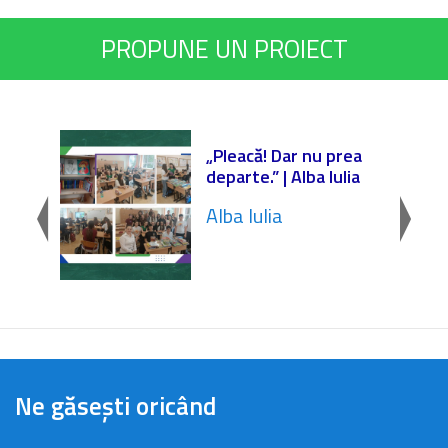
PROPUNE UN PROIECT
r
„Pleacă! Dar nu prea
departe.” | Alba Iulia
Alba Iulia
Ne găsești oricând