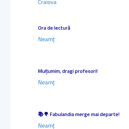
Craiova
Ora de lectură
Neamț
Mulțumim, dragi profesori!
Neamț
📚🌳 Fabulandia merge mai departe!
Neamț