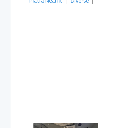
Piatra Neamt
|
Diverse
|