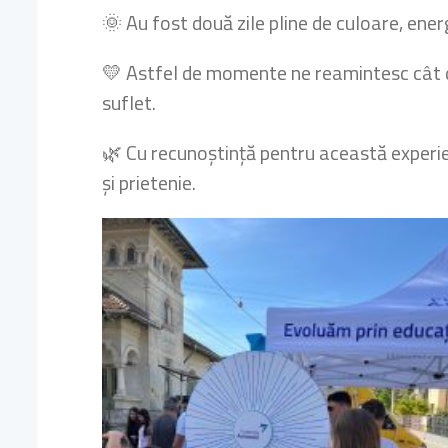
🌞 Au fost două zile pline de culoare, ener
💛 Astfel de momente ne reamintesc cât d
suflet.
🌿 Cu recunoștință pentru această experien
și prietenie.