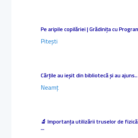
Pe aripile copilăriei | Grădinița cu Progr
Pitești
Cărțile au ieșit din bibliotecă și au ajuns…
Neamț
🔬 Importanța utilizării truselor de fizic
...