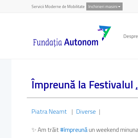
Inchirieri masini
Servicii Moderne de Mobilitate
Despre
Împreună la Festivalul
Piatra Neamt
|
Diverse
|
✨ Am trăit
#împreună
un weekend minunat