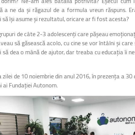
dorim? Ne-am ales batălia potrivită? Eșecul cum î
ră a ne da și răgazul de a formula vreun răspuns. E
 să își asume și rezultatul, oricare ar fi fost acesta?
rupuri de câte 2-3 adolescenți care pășeau emoționați 
u să găsească acolo, cu cine se vor întâlni și care sun
ici să dea o mână de ajutor, dar treaba cu educația îi
 zilei de 10 noiembrie din anul 2016, în prezența a 3
ni ai Fundației Autonom.