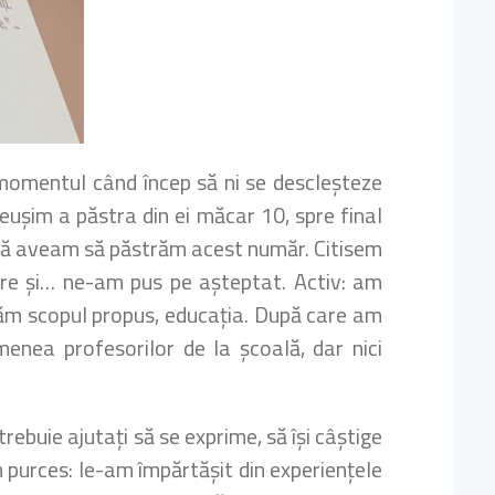
 momentul când încep să ni se descleșteze
eușim a păstra din ei măcar 10, spre final
i că aveam să păstrăm acest număr. Citisem
are și… ne-am pus pe așteptat. Activ: am
rmăm scopul propus, educația. După care am
enea profesorilor de la școală, dar nici
rebuie ajutați să se exprime, să își câștige
am purces: le-am împărtășit din experiențele