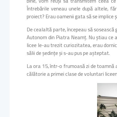
bine, vom reuși să transmitem ceea ce 
Întrebările veneau unele după altele, fă
proiect? Erau oamenii gata să se implice și
De cealaltă parte, începeau să sosească g
Autonom din Piatra Neamț. Nu știau ce avea
licee le-au trezit curiozitatea, erau dorn
sălii de ședințe și s-au pus pe așteptat.
La ora 15, într-o frumoasă zi de toamnă a
călătorie a primei clase de voluntari licee