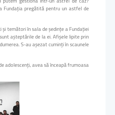
l putem gestiona într-un astfel de caz?
ra Fundația pregătită pentru un astfel de
și temători în sala de ședințe a Fundației
t așteptările de la ei. Afișele lipite prin
 nedumerea. S-au așezat cuminți în scaunele
0 de adolescenți, avea să înceapă frumoasa