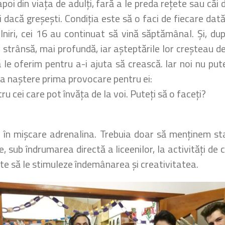
apoi din viața de adulți, fară a le preda rețete sau că
dacă greșești. Condiția este să o faci de fiecare dată a
niri, cei 16 au continuat să vină săptămânal. Și, d
i strânsă, mai profundă, iar așteptările lor creșteau de
le oferim pentru a-i ajuta să crească. Iar noi nu put
ia naștere prima provocare pentru ei:
 cei care pot învăța de la voi. Puteți să o faceți?
 în mișcare adrenalina. Trebuia doar să menținem sta
, sub îndrumarea directă a liceenilor, la activități de
enite să le stimuleze îndemânarea și creativitatea.