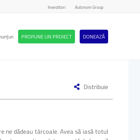
Investitori
Autonom Group
nunțuri
PROPUNE UN PROIECT
DONEAZĂ
Distribuie
re ne dădeau târcoale. Avea să iasă totul