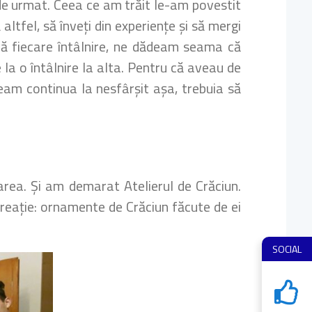
i de urmat. Ceea ce am trăit le-am povestit
ltfel, să înveți din experiențe și să mergi
upă fiecare întâlnire, ne dădeam seama că
 la o întâlnire la alta. Pentru că aveau de
eam continua la nesfârșit așa, trebuia să
rea. Și am demarat Atelierul de Crăciun.
 creație: ornamente de Crăciun făcute de ei
SOCIAL