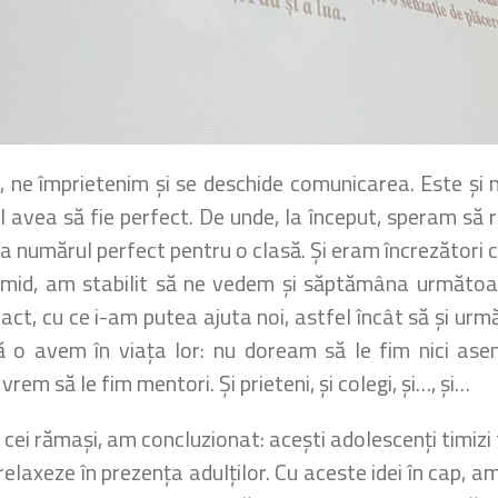
că, ne împrietenim și se deschide comunicarea. Este și
 avea să fie perfect. De unde, la început, speram să r
 era numărul perfect pentru o clasă. Și eram încrezător
Timid, am stabilit să ne vedem și săptămâna următo
tact, cu ce i-am putea ajuta noi, astfel încât să și u
ă o avem în viața lor: nu doream să le fim nici asem
vrem să le fim mentori. Și prieteni, și colegi, și…, și…
 cei rămași, am concluzionat: acești adolescenți timizi t
e relaxeze în prezența adulților. Cu aceste idei în cap, 