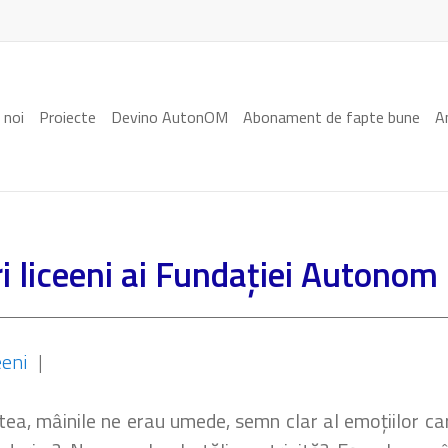
 noi
Proiecte
Devino AutonOM
Abonament de fapte bune
A
i liceeni ai Fundației Autonom
eeni
|
ștea, mâinile ne erau umede, semn clar al emoțiilor ca