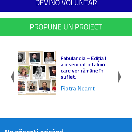
DEVINO VOLUNTAR
PROPUNE UN PROIECT
 |
Fabulandia – Ediția I
lă nr.
a însemnat întâlniri
Școala
care vor rămâne în
o ...
suflet.
Piatra Neamt