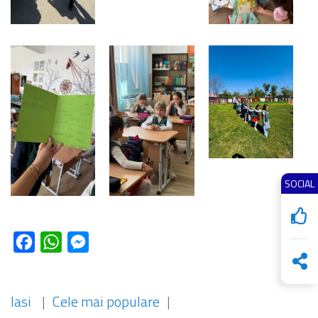
SOCIAL
Facebook
WhatsApp
Messenger
Iasi
|
Cele mai populare
|