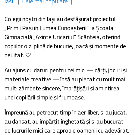
Iasi
|
Cele mai populare
|
Colegii noștri din Iași au desfășurat proiectul
„Primii Pași în Lumea Cunoașterii” la Școala
Gimnazială „Axinte Uricariul” Scânteia, oferind
copiilor o zi plină de bucurie, joacă și momente de
neuitat. 🤍
Au ajuns cu daruri pentru cei mici — cărți, jocuri și
materiale creative — însă au plecat cu mult mai
mult: zâmbete sincere, îmbrățișări și amintirea
unei copilării simple și frumoase.
Împreună au petrecut timp în aer liber, s-au jucat,
au dansat, au împărțit înghețată și s-au bucurat
de lucrurile mici care apropie oamenii cu adevărat.