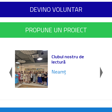
DEVINO VOLUNTAR
PROPUNE UN PROIECT
onOM
Clubul nostru de
 „Dr.
lectură
Neamț