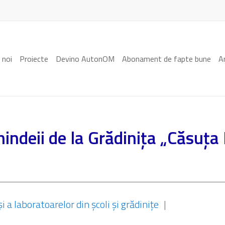
 noi
Proiecte
Devino AutonOM
Abonament de fapte bune
A
ndeii de la Grădinița „Căsuța Pi
 a laboratoarelor din școli și grădinițe
|