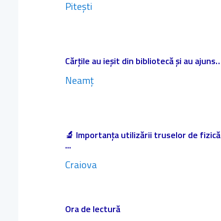
Pitești
Cărțile au ieșit din bibliotecă și au ajuns…
Neamț
🔬 Importanța utilizării truselor de fizic
...
Craiova
Ora de lectură