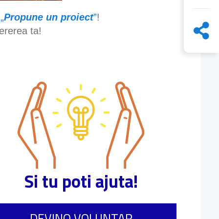
a
„
Propune un proiect
”
!
ererea ta!
Si tu poti ajuta!
DEVINO VOLUNTAR