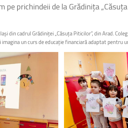
 pe prichindeii de la Grădinița „Căsuța P
ași din cadrul Grădiniței „Căsuța Piticilor”, din Arad. Colegi
ți imagina un curs de educație financiară adaptat pentru un