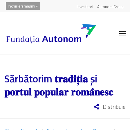
Inchirieri masini
Investitori
Autonom Group
Sărbătorim 𝐭𝐫𝐚𝐝𝐢𝐭̦𝐢𝐚 și
𝐩𝐨𝐫𝐭𝐮𝐥 𝐩𝐨𝐩𝐮𝐥𝐚𝐫 𝐫𝐨𝐦𝐚̂𝐧𝐞𝐬𝐜
Distribuie