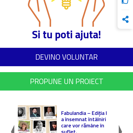
Si tu poti ajuta!
DEVINO VOLUNTAR
PROPUNE UN PROIECT
 |
Fabulandia – Ediția I
lă nr.
a însemnat întâlniri
Școala
care vor rămâne în
o ...
suflet.