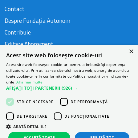
Contact
Despre Fundația Autonom
Contribuie
Editare Abonament
×
Acest site web folosește cookie-uri
Cauză susținută de
Acest site web folosește cookie-uri pentru a îmbunătăți experiența
utilizatorului. Prin utilizarea site-ului nostru web, sunteți de acord cu
toate cookie-urile în conformitate cu Politica noastră privind cookie-
urile.
Află mai multe
AFIȘAȚI TOȚI PARTENERII
(926) →
STRICT NECESARE
DE PERFORMANȚĂ
DE TARGETARE
DE FUNCŢIONALITATE
ARATĂ DETALIILE
ACCEPTĂ TOATE
REFUZĂ TOT