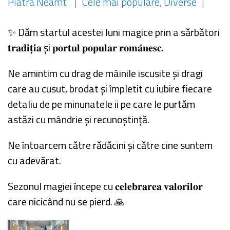
Piatra Neamt
|
Cele mai populare
,
Diverse
|
✨
Dăm startul acestei luni magice prin a sărbători
𝐭𝐫𝐚𝐝𝐢𝐭̦𝐢𝐚 și 𝐩𝐨𝐫𝐭𝐮𝐥 𝐩𝐨𝐩𝐮𝐥𝐚𝐫 𝐫𝐨𝐦𝐚̂𝐧𝐞𝐬𝐜.
Ne amintim cu drag de mâinile iscusite și dragi
care au cusut, brodat și împletit cu iubire fiecare
detaliu de pe minunatele ii pe care le purtăm
astăzi cu mândrie și recunoștință.
Ne întoarcem către rădăcini și către cine suntem
cu adevărat.
Sezonul magiei începe cu 𝐜𝐞𝐥𝐞𝐛𝐫𝐚𝐫𝐞𝐚 𝐯𝐚𝐥𝐨𝐫𝐢𝐥𝐨𝐫
care nicicând nu se pierd.
🙏