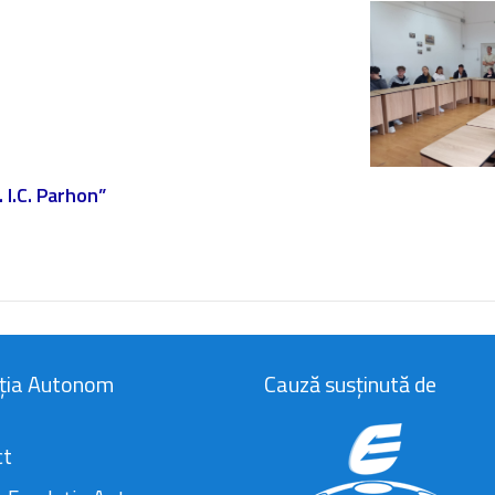
 I.C. Parhon”
ția Autonom
Cauză susținută de
ct