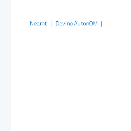
Neamț
|
Devino AutonOM
|