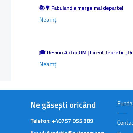
📚🌳 Fabulandia merge mai departe!
Neamț
🎓 Devino AutonOM | Liceul Teoretic „Dr.
Neamț
Ne găsești oricând
Funda
Telefon:
+40757 055 389
Conta
Email:
fundatie@autonom.com