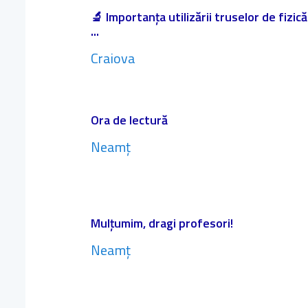
🔬 Importanța utilizării truselor de fizic
...
Craiova
Ora de lectură
Neamț
Mulțumim, dragi profesori!
Neamț