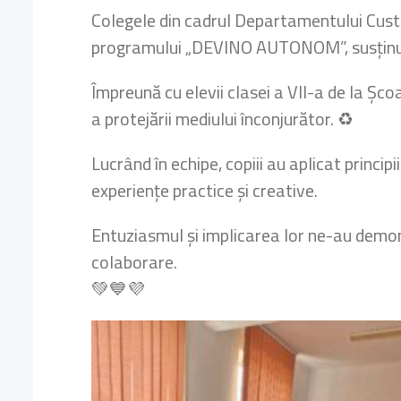
Colegele din cadrul Departamentului Cust
programului „DEVINO AUTONOM”, susținu
Împreună cu elevii clasei a VII-a de la Șco
a protejării mediului înconjurător. ♻️
Lucrând în echipe, copiii au aplicat princi
experiențe practice și creative.
Entuziasmul și implicarea lor ne-au demon
colaborare.
💚💙💜