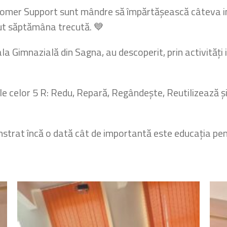
omer Support sunt mândre să împărtășească câteva imag
t săptămâna trecută. 💙
ala Gimnazială din Sagna, au descoperit, prin activități 
piile celor 5 R: Redu, Repară, Regândește, Reutilizează 
strat încă o dată cât de importantă este educația pent