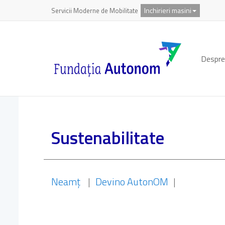
Inchirieri masini
Servicii Moderne de Mobilitate
Despre
Sustenabilitate
Neamț
|
Devino AutonOM
|