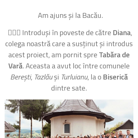
Am ajuns și la Bacău.
🙋🏽‍♀️ Introduși în poveste de către
Diana
,
colega noastră care a susținut și introdus
acest proiect, am pornit spre
Tabăra de
Vară
. Aceasta a avut loc între comunele
Berești
,
Tazlău
și
Turluianu
, la o
Biserică
dintre sate.