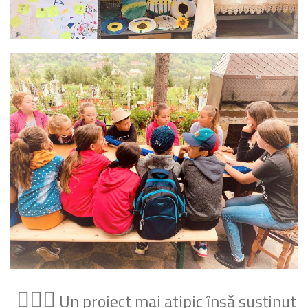
🙋🏽‍♂️
Un proiect mai atipic însă susținut