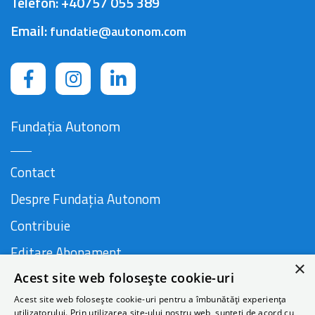
Telefon:
+40757 055 389
Email:
fundatie@autonom.com
Fundația Autonom
Contact
Despre Fundația Autonom
Contribuie
Editare Abonament
×
Acest site web folosește cookie-uri
Cauză susținută de
Acest site web folosește cookie-uri pentru a îmbunătăți experiența
utilizatorului. Prin utilizarea site-ului nostru web, sunteți de acord cu