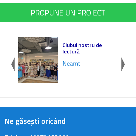
PROPUNE UN PROIECT
onOM
Clubul nostru de
 „Dr.
lectură
Neamț
Ne găsești oricând