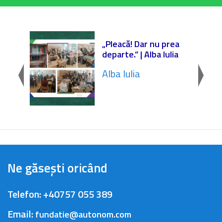
r
„Pleacă! Dar nu prea
departe.” | Alba Iulia
Alba Iulia
Ne găsești oricând
Telefon:
+40757 055 389
Email:
fundatie@autonom.com