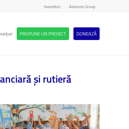
Investitori
Autonom Group
nunțuri
PROPUNE UN PROIECT
DONEAZĂ
nciară și rutieră