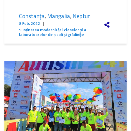
Constanța
,
Mangalia
,
Neptun
8 Feb. 2022
|
Susținerea modernizării claselor și a
laboratoarelor din școli și grădinițe