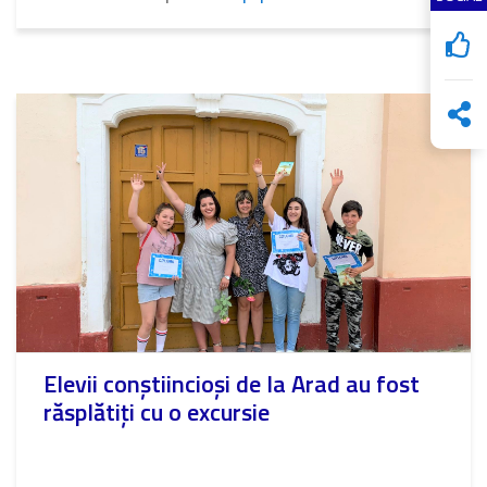
Elevii conștiincioși de la Arad au fost
răsplătiți cu o excursie