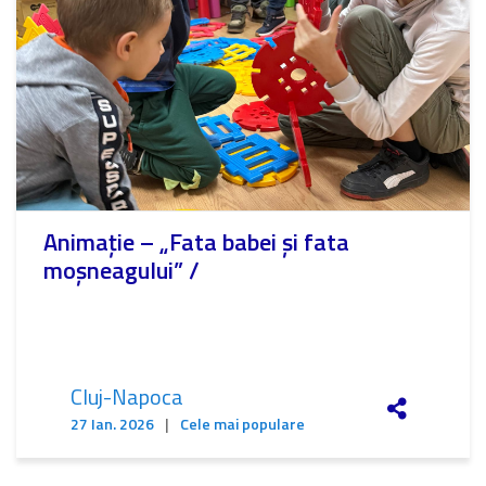
Animație – „Fata babei și fata
moșneagului” /
Cluj-Napoca
27 Ian. 2026
|
Cele mai populare