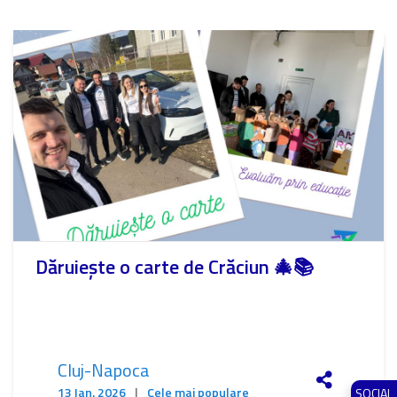
Dăruiește o carte de Crăciun 🎄📚
Cluj-Napoca
13 Ian. 2026
|
Cele mai populare
SOCIAL