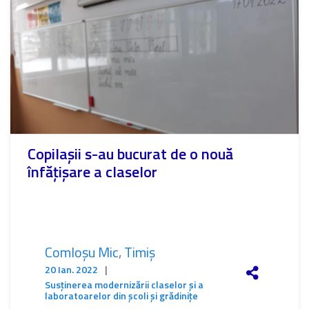
Copilașii s-au bucurat de o nouă
înfățișare a claselor
Comloșu Mic
,
Timiș
20 Ian. 2022
|
Susținerea modernizării claselor și a
laboratoarelor din școli și grădinițe