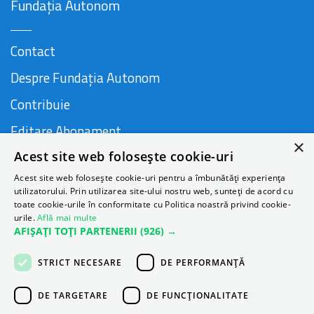
Fundația Autonom
Contact
Despre Fundația Autonom
Contribuie
Editare Abonament
×
Acest site web folosește cookie-uri
Cauză susținută de
Acest site web folosește cookie-uri pentru a îmbunătăți experiența
utilizatorului. Prin utilizarea site-ului nostru web, sunteți de acord cu
toate cookie-urile în conformitate cu Politica noastră privind cookie-
urile.
Află mai multe
AFIȘAȚI TOȚI PARTENERII
(926) →
STRICT NECESARE
DE PERFORMANȚĂ
DE TARGETARE
DE FUNCŢIONALITATE